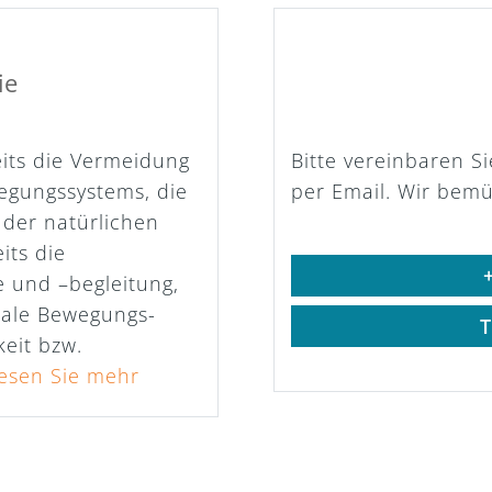
ie
eits die Vermeidung
Bitte vereinbaren S
egungssystems, die
per Email. Wir bem
 der natürlichen
its die
+
 und –begleitung,
male Bewegungs-
T
keit bzw.
esen Sie mehr