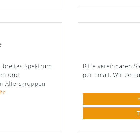
e
n breites Spektrum
Bitte vereinbaren S
gen und
per Email. Wir bem
an Altersgruppen
hr
+
T