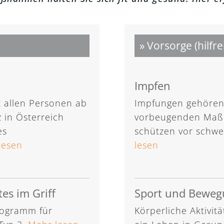
» Vorsorge (hilfre
Impfen
 allen Personen ab
Impfungen gehören
 in Österreich
vorbeugenden Maßn
es
schützen vor schwe
lesen
lesen
es im Griff
Sport und Bewe
rogramm für
Körperliche Aktivitä