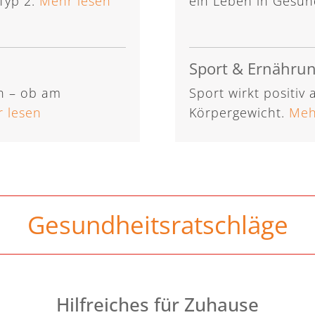
Typ 2.
Mehr lesen
ein Leben in Gesun
Sport & Ernähru
n – ob am
Sport wirkt positiv
 lesen
Körpergewicht.
Meh
Gesundheitsratschläge
Hilfreiches für Zuhause