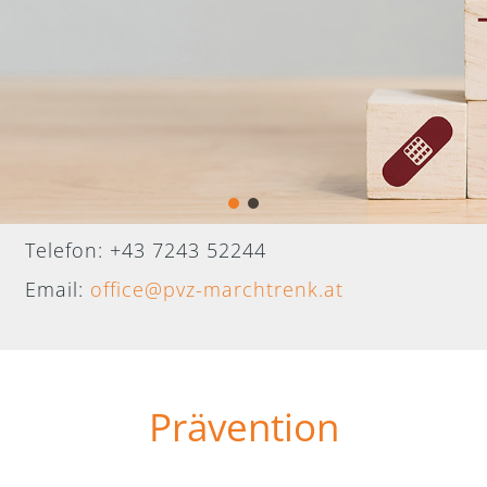
n
Telefon: +43 7243 52244
Email:
office@pvz-marchtrenk.at
Prävention