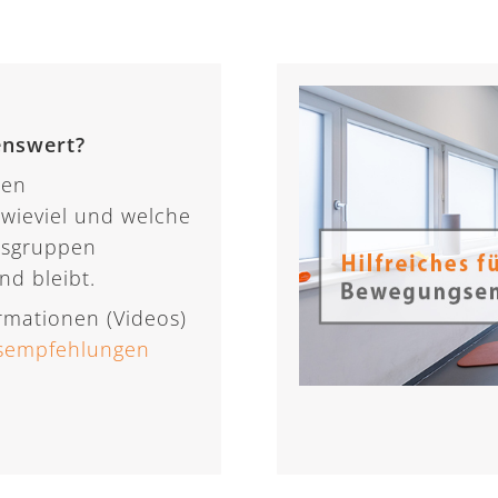
enswert?
hen
wieviel und welche
ersgruppen
nd bleibt.
ormationen (Videos)
sempfehlungen